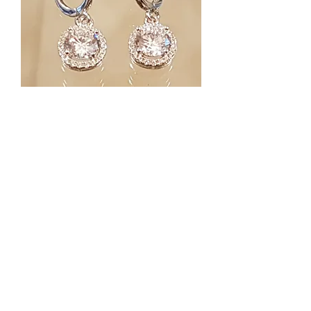
Silver round earrings , Zircons
earrings , Silver jewelry
Out of stock