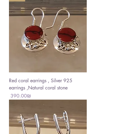
Red coral earrings , Silver 925
earrings ,Natural coral stone
Price
‏390.00 ‏₪